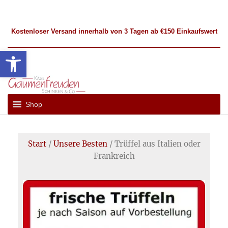
Kostenloser
Versand
innerhalb von 3 Tagen ab €150 Einkaufswert
Werkzeugleiste öffnen
Gaumenfreuden
Französische
und
Hückelhoven
Shop
Internationale
Spezialitäten
Start
/
Unsere Besten
/ Trüffel aus Italien oder
Frankreich