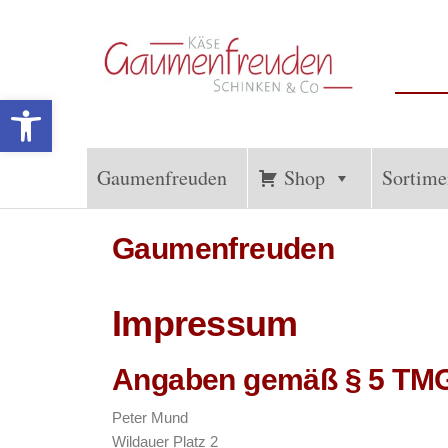
Werkzeugleiste öffnen
Gaumenfreuden
Französische
und
Hückelhoven
Internationale
Gaumenfreuden
Shop
Sortime
Spezialitäten
Gaumenfreuden
Impressum
Angaben gemäß § 5 TM
Peter Mund
Wildauer Platz 2