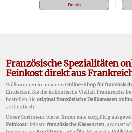
Details
Französische Spezialitäten on
Feinkost direkt aus Frankreic
Willkommen in unserem
Online-Shop für französisch
Entdecken Sie die kulinarische Vielfalt Frankreichs 
bestellen Sie
original französische Delikatessen onlin
authentisch.
Unser Sortiment bietet Ihnen eine sorgfältig ausgewäh
Feinkost
: feinste
französische Käsesorten
, aromatis
hochwertige
Konfitüren
, edle
Öle
, klassische
Delikate