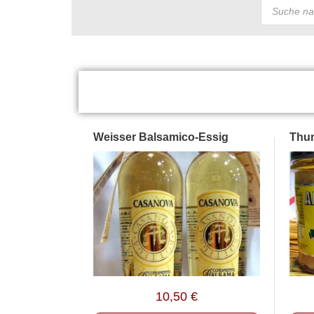
Weisser Balsamico-Essig
Thun
10,50
€