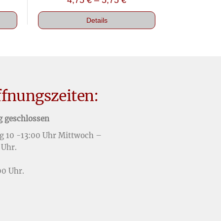
4,75
€
–
5,75
€
Details
ffnungszeiten:
g geschlossen
g 10 -13:00 Uhr Mittwoch –
 Uhr.
00 Uhr.