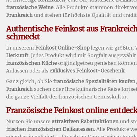
französische Weine
. Alle Produkte stammen direkt v
Frankreich
und stehen für höchste Qualität und tradi
Authentische Feinkost aus Frankreich
schmeckt
In unserem
Feinkost Online-Shop
legen wir größten 
Herkunft
. Jedes Produkt wird mit Sorgfalt ausgewählt
französischen Küche
originalgetreu genießen können 
Anlässen oder als
exklusives Feinkost-Geschenk
.
Ganz gleich, ob Sie
französische Spezialitäten kaufen
Frankreich
suchen oder Ihre kulinarische Reise forts
die ganze Vielfalt der französischen Genusskultur.
Französische Feinkost online entdec
Nutzen Sie unsere
attraktiven Rabattaktionen
und stö
frischen französischen Delikatessen
. Alle Produkte w
zuverlässig geliefert – für echten Genuss wie in Frank