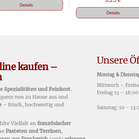
3,25
€
Details
Details
Unsere Ö
line kaufen –
h
Montag & Diensta
Mittwoch – Freita
e Spezialitäten und Feinkost
.
Freitag 15 – 18:00
bequem von zu Hause aus und
e
– frisch, hochwertig und
Samstag: 10 – 13:
lte Vielfalt an
französischer
che
Pasteten und Terrinen
,
ssen aus Frankreich
sowie
erlesene