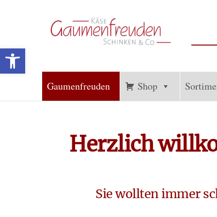
Werkzeugleiste öffnen
Gaumenfreuden
Französische
und
Hückelhoven
Internationale
Gaumenfreuden
Shop
Sortime
Spezialitäten
Herzlich will
Sie wollten immer sc