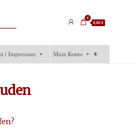
0
0,00 €
kt / Impressum
Mein Konto
euden
fen?