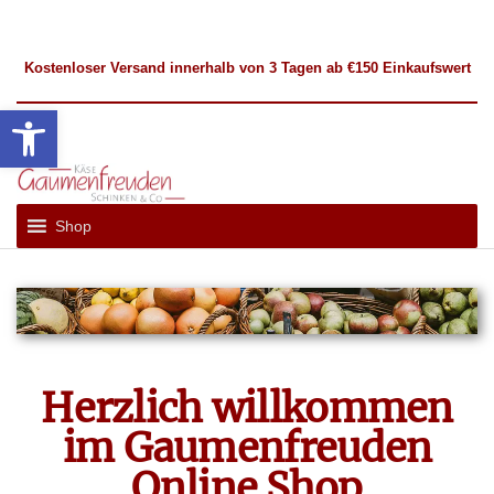
Kostenloser
Versand
innerhalb von 3 Tagen ab €150 Einkaufswert
Werkzeugleiste öffnen
Gaumenfreuden
Französische
und
Hückelhoven
Shop
Internationale
Spezialitäten
Herzlich willkommen
im Gaumenfreuden
Online Shop