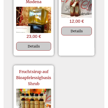
Modena
12,00
€
Details
23,00
€
Details
Fruchtsirup auf
Bioapfelessigbasis
Shrub