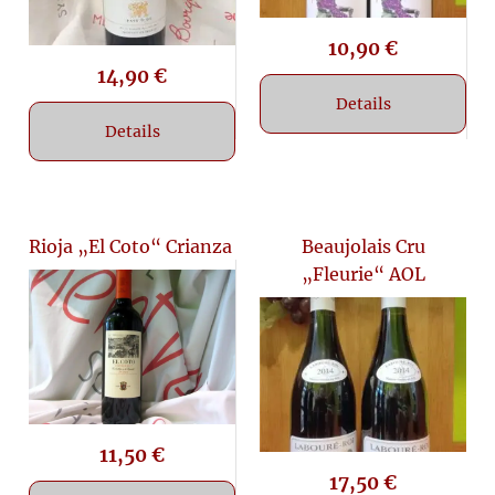
10,90
€
14,90
€
Details
Details
Rioja „El Coto“ Crianza
Beaujolais Cru
„Fleurie“ AOL
11,50
€
17,50
€