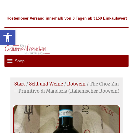
Kostenloser
Versand
innerhalb von 3 Tagen ab €150 Einkaufswert
Werkzeugleiste öffnen
Gaumenfreuden
Französische
und
Hückelhoven
Shop
Internationale
Spezialitäten
Start
/
Sekt und Weine
/
Rotwein
/ The Choz Zin
– Primitivo di Manduria (Italienischer Rotwein)