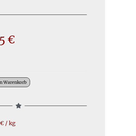
95
€
en Warenkorb
€
/
kg