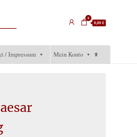
0
0,00 €
kt / Impressum
Mein Konto
Caesar
g