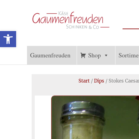
Werkzeugleiste öffnen
Gaumenfreuden
Französische
und
Hückelhoven
Internationale
Gaumenfreuden
Shop
Sortime
Spezialitäten
Start
/
Dips
/ Stokes Caesa