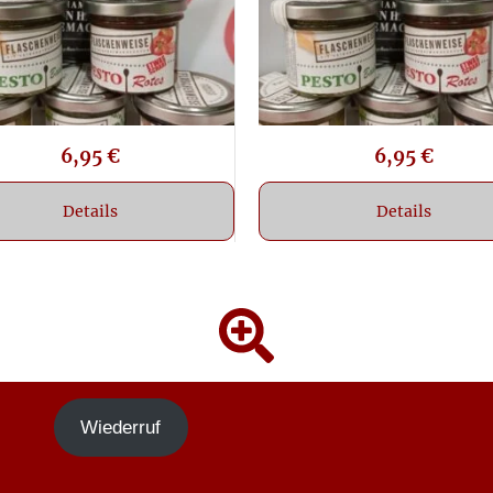
6,95
€
6,95
€
Details
Details
Wiederruf