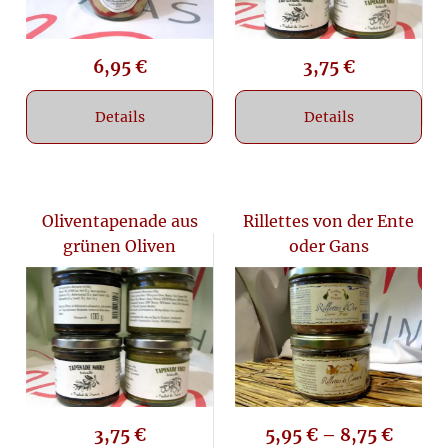
6,95
€
3,75
€
Details
Details
Oliventapenade aus
Rillettes von der Ente
grünen Oliven
oder Gans
3,75
€
5,95
€
–
8,75
€