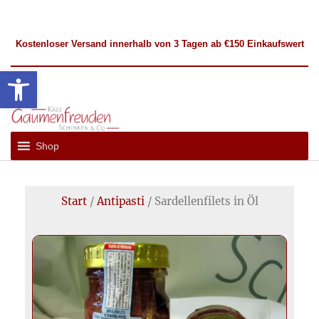
Kostenloser
Versand
innerhalb von 3 Tagen ab €150 Einkaufswert
Werkzeugleiste öffnen
Gaumenfreuden
Französische
und
Hückelhoven
Shop
Internationale
Spezialitäten
Start
/
Antipasti
/ Sardellenfilets in Öl