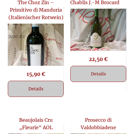
The Choz Zin –
Chablis J.-M Brocard
Primitivo di Manduria
(Italienischer Rotwein)
22,50
€
15,90
€
Details
Details
Beaujolais Cru
Prosecco di
„Fleurie“ AOL
Valdobbiadene