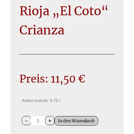
Rioja „El Coto“
Crianza
Preis:
11,50
€
Artikel enthält: 0,75
l
-
+
In den Warenkorb