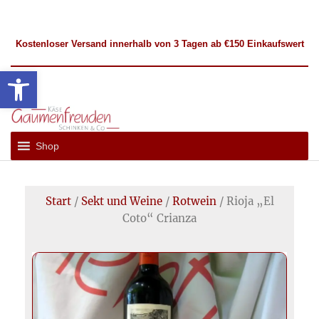
Kostenloser
Versand
innerhalb von 3 Tagen ab €150 Einkaufswert
Werkzeugleiste öffnen
Gaumenfreuden
Französische
und
Hückelhoven
Shop
Internationale
Spezialitäten
Start
/
Sekt und Weine
/
Rotwein
/ Rioja „El
Coto“ Crianza