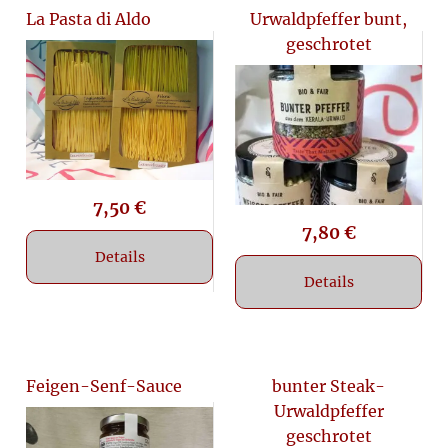
La Pasta di Aldo
Urwaldpfeffer bunt,
geschrotet
7,50
€
7,80
€
Details
Details
Feigen-Senf-Sauce
bunter Steak-
Urwaldpfeffer
geschrotet