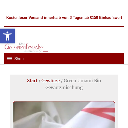
Kostenloser
Versand
innerhalb von 3 Tagen ab €150 Einkaufswert
Werkzeugleiste öffnen
Gaumenfreuden
Französische
und
Hückelhoven
Shop
Internationale
Spezialitäten
Start
/
Gewürze
/ Green Umami Bio
Gewürzmischung