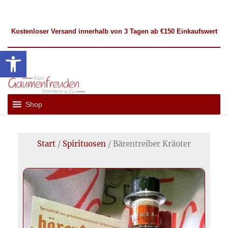
Kostenloser
Versand
innerhalb von 3 Tagen ab €150 Einkaufswert
Werkzeugleiste öffnen
Gaumenfreuden
Französische
und
Hückelhoven
Shop
Internationale
Spezialitäten
Start
/
Spirituosen
/ Bärentreiber Kräuter