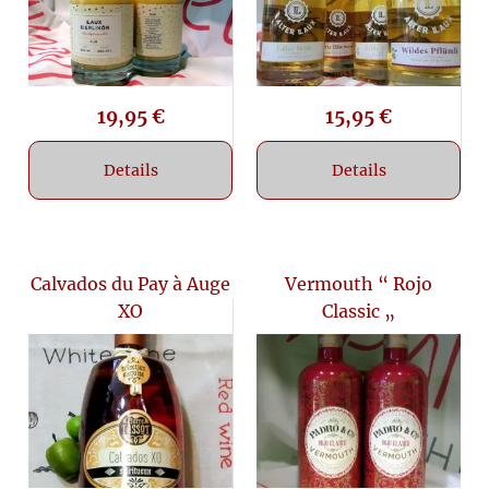
19,95
€
15,95
€
Details
Details
Calvados du Pay à Auge
Vermouth “ Rojo
XO
Classic „