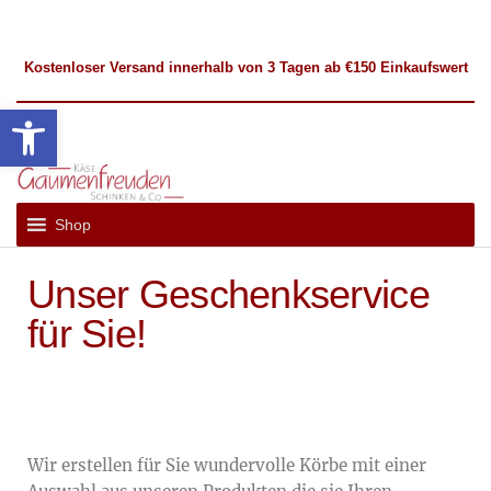
Kostenloser
Versand
innerhalb von 3 Tagen ab €150 Einkaufswert
Werkzeugleiste öffnen
Gaumenfreuden
Französische
und
Hückelhoven
Shop
Internationale
Spezialitäten
Unser Geschenkservice
für Sie!
Wir erstellen für Sie wundervolle Körbe mit einer